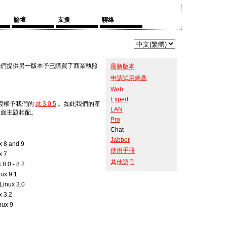
論壇
支援
聯絡
我們提供另一版本予已購買了商業執照
最新版本
申請試用鑰匙
Web
Expert
ch 授權予我們的
qt-3.0.5
。如此我們的產
LAN
桌面主題相配。
Pro
Chat
Jabber
x 8 and 9
使用手冊
x 7
其他語言
 8.0 - 8.2
ux 9.1
inux 3.0
x 3.2
nux 9