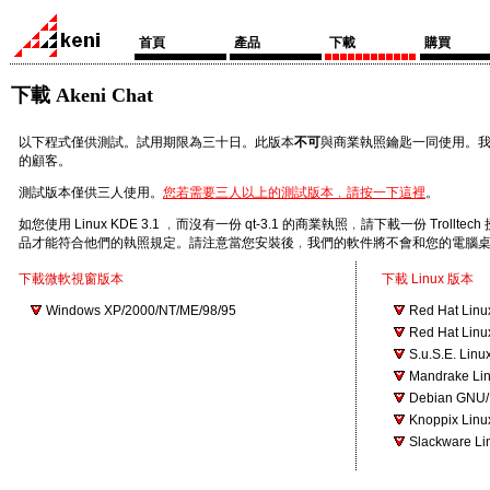
首頁
產品
下載
購買
下載 Akeni Chat
以下程式僅供測試。試用期限為三十日。此版本
不可
與商業執照鑰匙一同使用。
的顧客。
測試版本僅供三人使用。
您若需要三人以上的測試版本﹐請按一下這裡
。
如您使用 Linux KDE 3.1 ﹐而沒有一份 qt-3.1 的商業執照﹐請下載一份 Trollte
品才能符合他們的執照規定。請注意當您安裝後﹐我們的軟件將不會和您的電腦
下載微軟視窗版本
下載 Linux 版本
Windows XP/2000/NT/ME/98/95
Red Hat Linu
Red Hat Linu
S.u.S.E. Linux
Mandrake Lin
Debian GNU/L
Knoppix Linu
Slackware Li